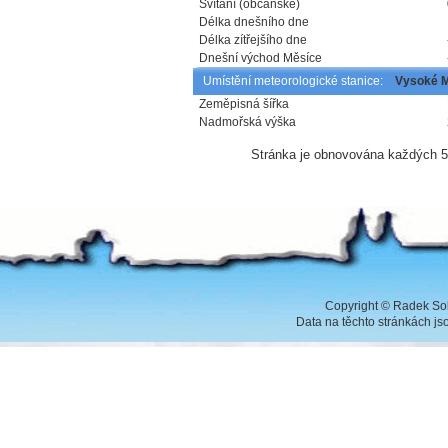
Svítání (občanské)
Délka dnešního dne
Délka zítřejšího dne
Dnešní východ Měsíce
Umístění meteorologické stanice:
Vysoké 
Zeměpisná šířka
Nadmořská výška
Stránka je obnovována každých 5 
Copyright
©
Radek Sob
Data na těchto stránkách j