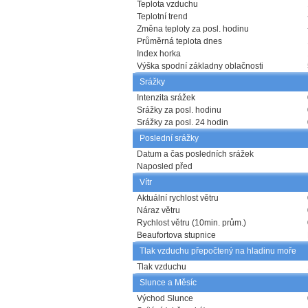
Teplota vzduchu
Teplotní trend
Změna teploty za posl. hodinu
Průměrná teplota dnes
Index horka
Výška spodní základny oblačnosti
Srážky
Intenzita srážek
Srážky za posl. hodinu
Srážky za posl. 24 hodin
Poslední srážky
Datum a čas posledních srážek
Naposled před
Vítr
Aktuální rychlost větru
Náraz větru
Rychlost větru (10min. prům.)
Beaufortova stupnice
Tlak vzduchu přepočtený na hladinu moře
Tlak vzduchu
Slunce a Měsíc
Východ Slunce