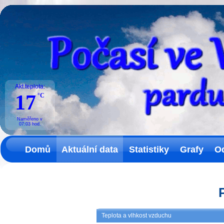
Akt.teplota:
17
°C
Naměřeno v
07:03
hod.
Domů
Aktuální data
Statistiky
Grafy
O
Teplota a vlhkost vzduchu