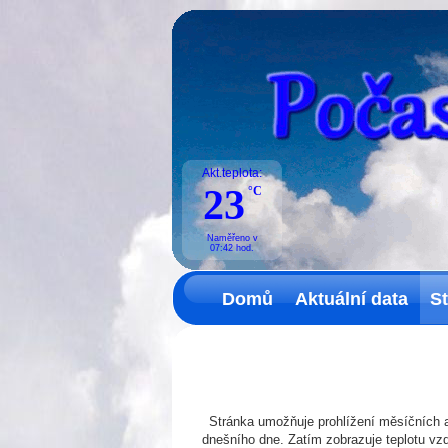
Akt.teplota:
23
°C
Naměřeno v
07:42
hod.
Domů
Aktuální data
St
Stránka umožňuje prohlížení měsíčních a
dnešního dne. Zatím zobrazuje teplotu vzd