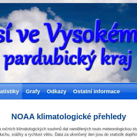
atistiky
Grafy
Odkazy
Ostatní informace
NOAA klimatologické přehledy
 ročních klimatologických souhrnů dat naměřených touto meteorologickou st
uchu, srážky a rychlost větru. Data za ukončený den jsou do statistik doplňo