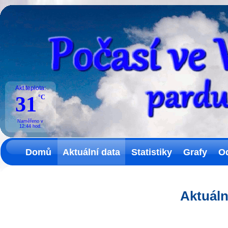
Akt.teplota:
31
°C
Naměřeno v
12:44
hod.
Domů
Aktuální data
Statistiky
Grafy
O
Aktuáln