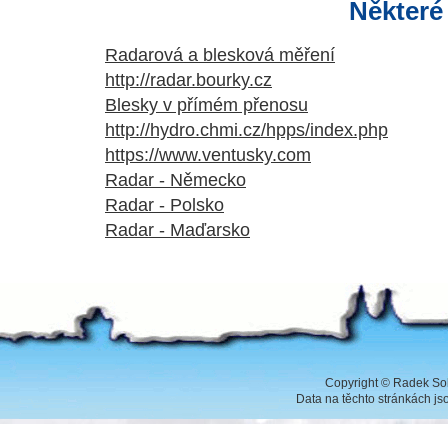
Některé
Radarová a blesková měření
http://radar.bourky.cz
Blesky v přímém přenosu
http://hydro.chmi.cz/hpps/index.php
https://www.ventusky.com
Radar - Německo
Radar - Polsko
Radar - Maďarsko
Copyright
©
Radek Sob
Data na těchto stránkách j