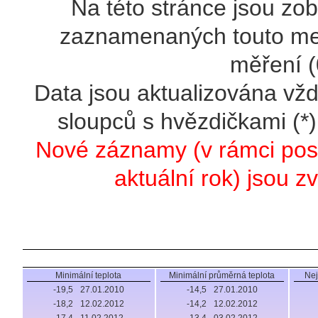
Na této stránce jsou zo
zaznamenaných touto met
měření (
Data jsou aktualizována vž
sloupců s hvězdičkami (*
Nové záznamy (v rámci posl
aktuální rok) jsou 
Minimální teplota
Minimální průměrná teplota
Nej
-19,5
27.01.2010
-14,5
27.01.2010
-18,2
12.02.2012
-14,2
12.02.2012