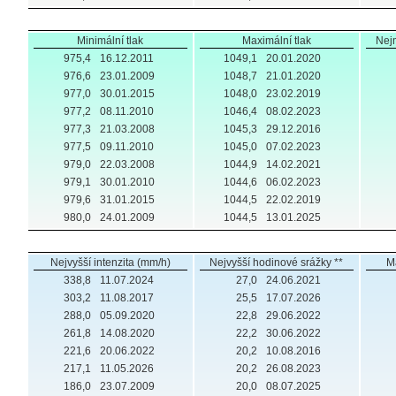
Minimální tlak
Maximální tlak
Nejm
975,4
16.12.2011
1049,1
20.01.2020
976,6
23.01.2009
1048,7
21.01.2020
977,0
30.01.2015
1048,0
23.02.2019
977,2
08.11.2010
1046,4
08.02.2023
977,3
21.03.2008
1045,3
29.12.2016
977,5
09.11.2010
1045,0
07.02.2023
979,0
22.03.2008
1044,9
14.02.2021
979,1
30.01.2010
1044,6
06.02.2023
979,6
31.01.2015
1044,5
22.02.2019
980,0
24.01.2009
1044,5
13.01.2025
Nejvyšší intenzita (mm/h)
Nejvyšší hodinové srážky **
M
338,8
11.07.2024
27,0
24.06.2021
303,2
11.08.2017
25,5
17.07.2026
288,0
05.09.2020
22,8
29.06.2022
261,8
14.08.2020
22,2
30.06.2022
221,6
20.06.2022
20,2
10.08.2016
217,1
11.05.2026
20,2
26.08.2023
186,0
23.07.2009
20,0
08.07.2025