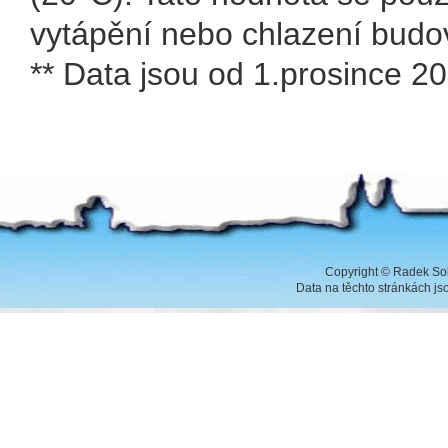
vytápění nebo chlazení budo
** Data jsou od 1.prosince 2
Copyright
©
Radek Sob
Data na těchto stránkách j