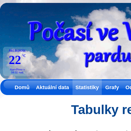
Akt.teplota:
22
°C
Naměřeno v
04:02
hod.
Domů
Aktuální data
Statistiky
Grafy
O
Tabulky r