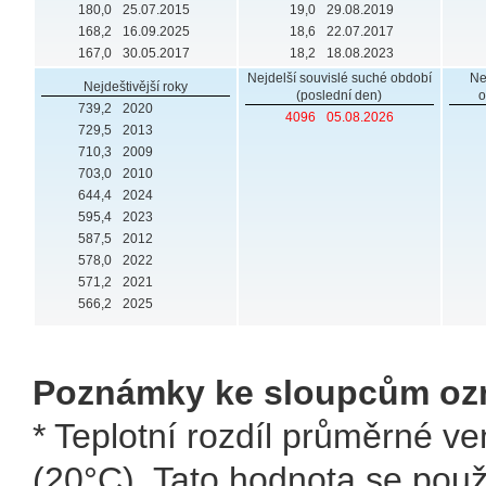
180,0
25.07.2015
19,0
29.08.2019
168,2
16.09.2025
18,6
22.07.2017
167,0
30.05.2017
18,2
18.08.2023
Nejdelší souvislé suché období
Ne
Nejdeštivější roky
(poslední den)
o
739,2
2020
4096
05.08.2026
729,5
2013
710,3
2009
703,0
2010
644,4
2024
595,4
2023
587,5
2012
578,0
2022
571,2
2021
566,2
2025
Poznámky ke sloupcům oz
* Teplotní rozdíl průměrné ve
(20°C). Tato hodnota se použ