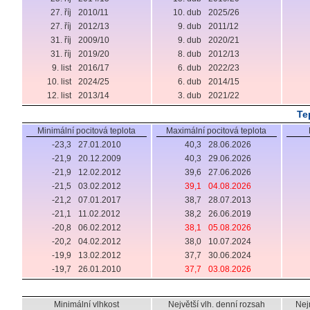
27. říj
2010/11
10. dub
2025/26
27. říj
2012/13
9. dub
2011/12
31. říj
2009/10
9. dub
2020/21
31. říj
2019/20
8. dub
2012/13
9. list
2016/17
6. dub
2022/23
10. list
2024/25
6. dub
2014/15
12. list
2013/14
3. dub
2021/22
Te
Minimální pocitová teplota
Maximální pocitová teplota
-23,3
27.01.2010
40,3
28.06.2026
-21,9
20.12.2009
40,3
29.06.2026
-21,9
12.02.2012
39,6
27.06.2026
-21,5
03.02.2012
39,1
04.08.2026
-21,2
07.01.2017
38,7
28.07.2013
-21,1
11.02.2012
38,2
26.06.2019
-20,8
06.02.2012
38,1
05.08.2026
-20,2
04.02.2012
38,0
10.07.2024
-19,9
13.02.2012
37,7
30.06.2024
-19,7
26.01.2010
37,7
03.08.2026
Minimální vlhkost
Největší vlh. denní rozsah
Nej