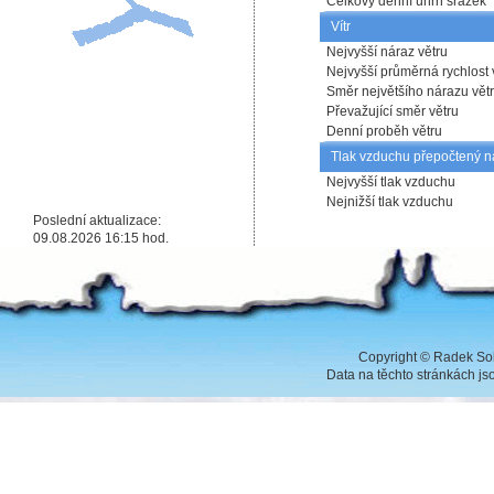
Celkový denní úhrn srážek
Vítr
Nejvyšší náraz větru
Nejvyšší průměrná rychlost 
Směr největšího nárazu vět
Převažující směr větru
Denní proběh větru
Tlak vzduchu přepočtený n
Nejvyšší tlak vzduchu
Nejnižší tlak vzduchu
Poslední aktualizace:
09.08.2026 16:15 hod.
Copyright
©
Radek Sob
Data na těchto stránkách j