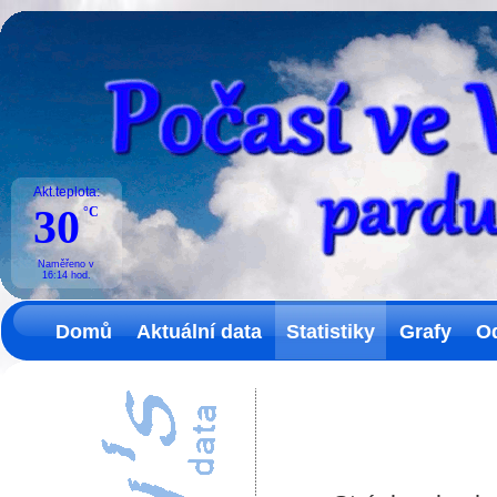
Akt.teplota:
30
°C
Naměřeno v
16:14
hod.
Domů
Aktuální data
Statistiky
Grafy
O