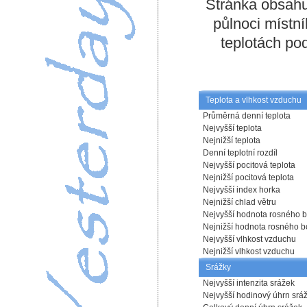
Stránka obsahu
půlnoci místní
teplotách p
Teplota a vlhkost vzduchu
Průměrná denní teplota
Nejvyšší teplota
Nejnižší teplota
Denní teplotní rozdíl
Nejvyšší pocitová teplota
Nejnižší pocitová teplota
Nejvyšší index horka
Nejnižší chlad větru
Nejvyšší hodnota rosného 
Nejnižší hodnota rosného 
Nejvyšší vlhkost vzduchu
Nejnižší vlhkost vzduchu
Srážky
Nejvyšší intenzita srážek
Nejvyšší hodinový úhrn srá