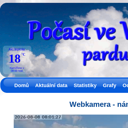
Akt.teplota:
18
°C
Naměřeno v
08:00
hod.
Domů
Aktuální data
Statistiky
Grafy
O
Webkamera - nám