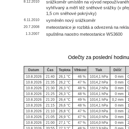
8.12.2010
srážkoměr umístěn na vývod nepoužívanéh
vyhřívaný a měří též sněhové srážky (v p
1,5 cm sněhové pokrývky)
6.11.2010
vyměněn nový srážkoměr
20.7.2008
meteostanice je rozbitá a odvezená na rekl
1.3.2007
spuštěna naostro meteostanice WS3600
Odečty za poslední hodinu
Datum
Čas
Teplota
Vlhkost
Tlak
Déšť
10.8.2026
21:40
26,1 °C
46 %
1014,1 hPa
0 mm
10.8.2026
21:35
26,2 °C
47 %
1014,2 hPa
0 mm
10.8.2026
21:30
26,3 °C
48 %
1014,2 hPa
0 mm
10.8.2026
21:25
26,3 °C
48 %
1014,1 hPa
0 mm
10.8.2026
21:20
26,4 °C
49 %
1014,1 hPa
0,2 mm
10.8.2026
21:15
26,6 °C
48 %
1014,1 hPa
0 mm
10.8.2026
21:10
26,8 °C
47 %
1014,0 hPa
0 mm
10.8.2026
21:05
26,9 °C
47 %
1014,0 hPa
0 mm
10.8.2026
21:00
27,1 °C
47 %
1014,0 hPa
0 mm
10.8.2026
20:55
27,3 °C
48 %
1013,9 hPa
0 mm