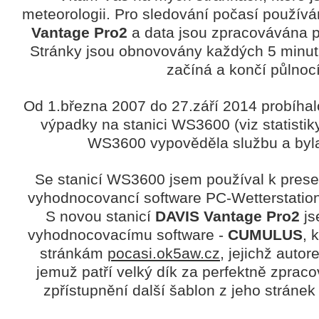
meteorologii. Pro sledování počasí použív
Vantage Pro2
a data jsou zpracovávána
Stránky jsou obnovovány každých 5 minut
začíná a končí půlnocí
Od 1.března 2007 do 27.září 2014 probíha
výpadky na stanici WS3600 (viz statistik
WS3600 vypověděla službu a byl
Se stanicí WS3600 jsem používal k prese
vyhodnocovancí software PC-Wetterstatio
S novou stanicí
DAVIS Vantage Pro2
js
vyhodnocovacímu software -
CUMULUS
, 
stránkám
pocasi.ok5aw.cz
, jejichž autor
jemuž patří velký dík za perfektně zpra
zpřístupnění další šablon z jeho stráne