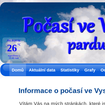
Akt.teplota:
26
°C
Naměřeno v
21:40
hod.
Domů
Aktuální data
Statistiky
Grafy
O
Informace o počasí ve V
Vítám Vás na mých stránkách, které 