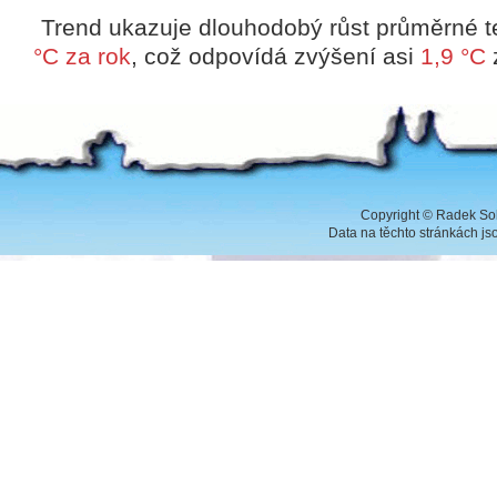
Trend ukazuje dlouhodobý růst průměrné te
°C za rok
, což odpovídá zvýšení asi
1,9 °C
Copyright
©
Radek Sob
Data na těchto stránkách j