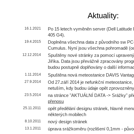
Aktuality:
16.1.2021
Po 15 letech vyměněn server (Dell Latitud
405 G4).
19.4.2015
Doplněna všechna data z původního sw PC-
Cumulus. Nyní jsou všechna pohromadě (od
12.12.2014
Spuštěny nové stránky za pomocí upravený
Jiříka. Data jsou převážně zpracovány p
budou postupně doplňovány o další informa
1.11.2014
Spuštěna nová meteostanice DAVIS Vantag
27.9.2014
Od 27.září 2014 je nefunkční meteostanice, 
netuším, kdy budou údaje opět zprovozněny
23.5.2014
na stránce "AKTUÁLNÍ DATA -> Srážky" př
přenosu
25.11.2011
opět předělání designu stránek, hlavně menu
některých mobilech
8.10.2011
nový design stránek
13.1.2011
úprava srážkoměru (rozlišení 0,1mm - pův