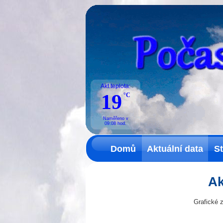
Akt.teplota:
19
°C
Naměřeno v
09:08
hod.
Domů
Aktuální data
St
Ak
Grafické 