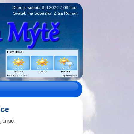
Dnes je
sobota
8.8.2026 7:08
hod.
Svátek má Soběslav. Zítra Roman
ice
roj ČHMÚ.