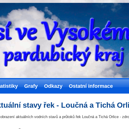
atistiky
Grafy
Odkazy
Ostatní informace
tuální stavy řek - Loučná a Tichá Orl
zobrazení aktuálních vodních stavů a průtoků řek Loučná a Tichá Orlice - zd