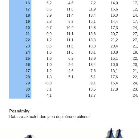
16
6,2
4,6
7,2
14,0
17
17
6,5
11,8
11,9
16,6
12
18
3,9
11,4
13,4
16,3
14
19
2,3
9,8
15,1
14,4
17
20
0,7
10,9
14,8
17,3
24
21
0,9
11,1
13,6
20,7
27
22
1,2
11,1
18,3
21,2
27
23
0,6
11,6
18,0
20,4
21
24
1,6
11,6
18,1
13,8
18
25
1,6
6,2
12,9
15,1
22
26
1,0
2,6
13,4
10,6
20
27
1,2
2,6
7,6
13,1
21
28
1,3
5,1
5,1
17,6
22
29
-0,8
9,1
16,4
24
30
3,1
13,5
17,8
23
31
4,1
12,7
24
Poznámky:
Data za aktuální den jsou doplněna o půlnoci.