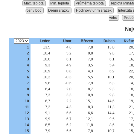
Max. teplota
Min. teplota
Průměrná teplota
Teplota Min/M
rosný bod
Denní srážky
Hodinový úhrn srážek
Intenzita
větru
Probě
Nej
Leden
Únor
Březen
Duben
Květ
1
13,5
4,6
7,8
13,0
20
2
10,4
5,2
9,8
9,8
17
3
10,6
6,1
7,0
6,1
16
4
9,3
4,9
3,5
5,4
18
5
10,9
0,8
4,3
6,9
22
6
10,2
-0,3
5,5
10,1
20
7
9,6
-0,6
7,9
6,3
14
8
6,4
2,0
8,7
9,3
18
9
7,3
3,3
10,9
9,8
18
10
6,7
2,2
15,1
14,6
19
11
7,2
4,3
8,3
11,3
21
12
9,1
6,6
6,6
14,4
21
13
9,9
6,7
12,1
9,5
17
14
8,5
6,2
11,8
8,6
18
15
7,9
5,5
7,8
10,7
15