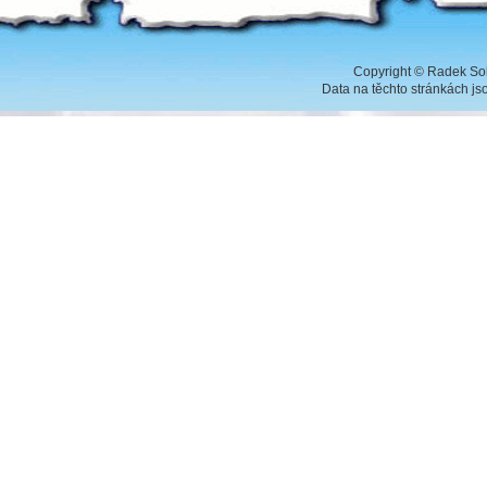
Copyright
©
Radek Sob
Data na těchto stránkách j