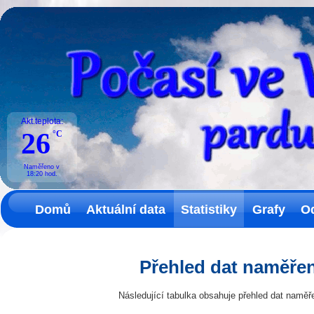
Akt.teplota:
26
°C
Naměřeno v
18:20
hod.
Domů
Aktuální data
Statistiky
Grafy
O
Přehled dat naměřen
Následující tabulka obsahuje přehled dat naměř