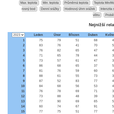
Max. teplota
Min. teplota
Průměrná teplota
Teplota Min/M
rosný bod
Denní srážky
Hodinový úhrn srážek
Intenzita
větru
Probě
Nejnižší rel
Leden
Únor
Březen
Duben
Květ
1
75
79
51
68
4
2
83
76
41
70
5
3
76
82
65
47
4
4
71
65
78
44
3
5
73
57
61
47
3
6
86
68
65
37
5
7
81
76
59
60
6
8
88
61
55
73
3
9
87
52
83
77
4
10
84
68
56
53
4
11
76
78
69
71
3
12
73
88
48
39
3
13
77
90
69
65
5
14
60
74
67
91
5
15
77
75
51
77
7