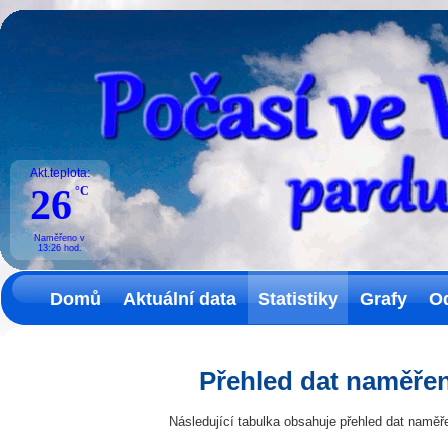
Akt.teplota:
26
°C
Naměřeno v
13:26
hod.
Domů
Aktuální data
Statistiky
Grafy
O
Přehled dat naměřen
Následující tabulka obsahuje přehled dat naměř