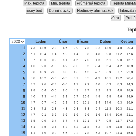
Max. teplota
Min. teplota
Průměrná teplota
Teplota Min/M
rosný bod
Denní srážky
Hodinový úhrn srážek
Intenzita
větru
Probě
Tep
Leden
Únor
Březen
Duben
Květen
1
7,3
13,5
2,8
4,6
-3,0
7,8
8,2
13,0
4,8
20,3
2
6,1
10,4
1,4
5,2
-1,4
9,8
4,8
9,8
11,2
17,6
3
3,7
10,6
0,9
6,1
-1,6
7,0
1,6
6,1
9,0
16,7
4
1,0
9,3
-1,0
4,9
-0,3
3,5
-0,4
5,4
4,2
18,9
5
6,8
10,9
-3,8
0,8
1,6
4,3
-2,7
6,9
7,7
22,9
6
5,8
10,2
-5,0
-0,3
0,7
5,5
-1,3
10,1
12,2
20,4
7
3,3
9,6
-7,3
-0,6
1,2
7,9
4,0
6,3
8,3
14,3
8
2,8
6,4
-5,5
2,0
4,3
8,7
3,2
9,3
4,8
18,9
9
4,0
7,3
-4,4
3,3
6,7
10,9
4,8
9,8
4,6
18,9
10
4,7
6,7
-4,9
2,2
7,5
15,1
1,4
14,6
9,3
19,9
11
0,8
7,2
-2,3
4,3
-0,3
8,3
5,4
11,3
10,3
21,1
12
4,7
9,1
3,6
6,6
-1,6
6,6
1,6
14,4
10,6
21,1
13
6,5
9,9
3,4
6,7
4,8
12,1
6,7
9,5
11,7
17,3
14
6,1
8,5
3,4
6,2
4,2
11,8
6,2
8,6
11,8
18,3
15
4,1
7,9
-0,2
5,5
2,2
7,8
5,3
10,7
11,4
15,6