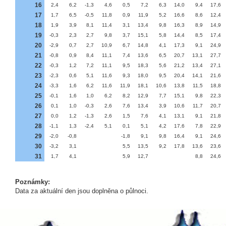
16
2,4
6,2
-1,3
4,6
0,5
7,2
6,3
14,0
9,4
17,6
17
1,7
6,5
-0,5
11,8
0,9
11,9
5,2
16,6
8,6
12,4
18
1,9
3,9
8,1
11,4
3,1
13,4
9,8
16,3
8,9
14,9
19
-0,3
2,3
2,7
9,8
3,7
15,1
5,8
14,4
8,5
17,4
20
-2,9
0,7
2,7
10,9
6,7
14,8
4,1
17,3
9,1
24,9
21
-0,8
0,9
8,4
11,1
7,4
13,6
6,5
20,7
13,1
27,7
22
-0,3
1,2
7,2
11,1
9,5
18,3
5,6
21,2
13,4
27,1
23
-2,3
0,6
5,1
11,6
9,3
18,0
9,5
20,4
14,1
21,6
24
-3,3
1,6
6,2
11,6
11,9
18,1
10,6
13,8
11,5
18,8
25
-0,1
1,6
1,0
6,2
8,2
12,9
7,7
15,1
9,8
22,3
26
0,1
1,0
-0,3
2,6
7,6
13,4
3,9
10,6
11,7
20,7
27
0,0
1,2
-1,3
2,6
1,5
7,6
4,1
13,1
9,1
21,8
28
-1,1
1,3
-2,4
5,1
0,1
5,1
4,2
17,6
7,8
22,9
29
-2,0
-0,8
-1,8
9,1
9,8
16,4
9,1
24,6
30
-3,2
3,1
5,5
13,5
9,2
17,8
13,6
23,6
31
1,7
4,1
5,9
12,7
8,8
24,6
Poznámky:
Data za aktuální den jsou doplněna o půlnoci.