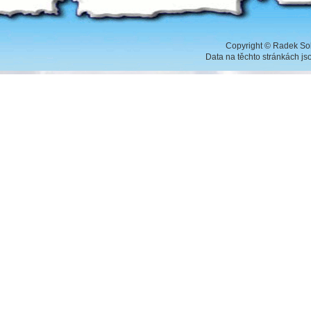
Copyright
©
Radek Sob
Data na těchto stránkách j